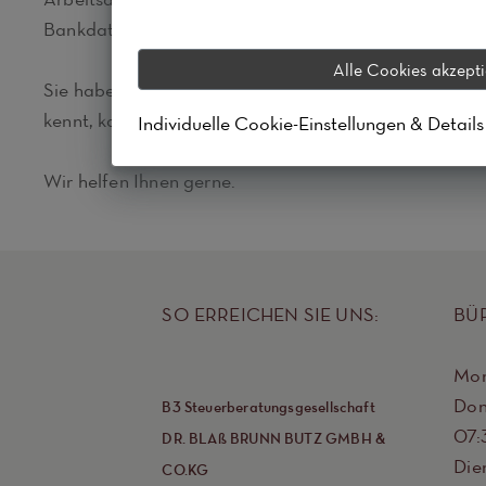
Bankdaten.
Alle Cookies akzept
Sie haben jederzeit Zugriff auf Ihre Daten. Das erl
kennt, kann planen und kontrollieren und die richtig
Individuelle Cookie-Einstellungen & Detail
Wir helfen Ihnen gerne.
SO ERREICHEN SIE UNS:
BÜ
Mon
Don
B3 Steuerberatungsgesellschaft
07:
DR. BLAß BRUNN BUTZ GMBH &
Die
CO.KG