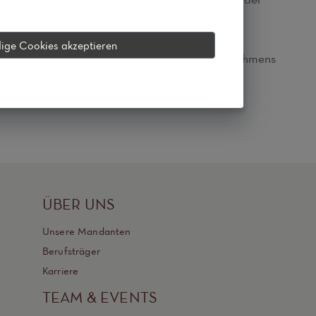
ige Cookies akzeptieren
r zeitnah die relevanten Daten seines Unternehmens
ÜBER UNS
Unsere Mandanten
Berufsträger
Karriere
TEAM & EVENTS