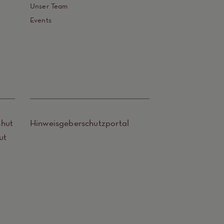
Unser Team
Events
shut
Hinweisgeberschutzportal
ut