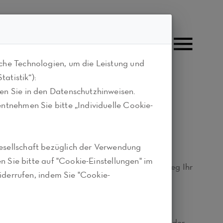
che Technologien, um die Leistung und
atistik“):
en Sie in den Datenschutzhinweisen.
ntnehmen Sie bitte „Individuelle Cookie-
esellschaft bezüglich der Verwendung
n Sie bitte auf "Cookie-Einstellungen" im
g in Ihren Geschäftsräumen, ohne dass ein Beleg Ihr
iderrufen, indem Sie "Cookie-
buchhaltungsprozess und optimieren die
es ist dabei ebenso möglich wie das Einlesen der