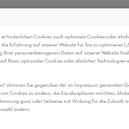
erforderlichen Cookies auch optionale Cookies oder ähnli
ie Erfahrung auf unserer Website für Sie zu optimieren („St
g Ihrer personenbezogenen Daten auf unserer Website find
uf Basis optionaler Cookies oder ähnlicher Technologien e
eren" stimmen Sie gegenüber der im Impressum genannten G
von Cookies zu ändern, die Sie akzeptieren möchten, klicke
ftsorientierte Dienstleistung. Wir erledigen die Buchführun
ustimmung ganz oder teilweise mit Wirkung für die Zukunft w
uswahl ändern.
isse ab. Wir verbinden Ihr Rechnungswesen mit dem Finanz
unden werden. Der Einsatz eines elektronischen Kassenbuch