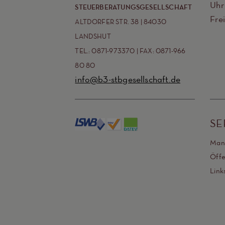
Uhr
STEUERBERATUNGSGESELLSCHAFT
Fre
ALTDORFER STR. 38 | 84030
LANDSHUT
TEL.: 0871-973370 | FAX: 0871-966
80 80
info@b3-stbgesellschaft.de
SE
Man
Öffe
Link