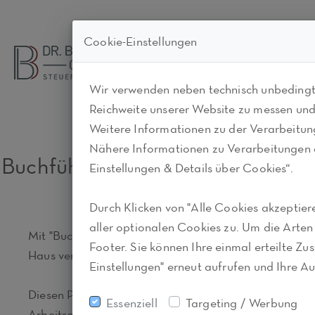
Cookie-Einstellungen
Wir verwenden neben technisch unbedingt 
Reichweite unserer Website zu messen und d
Weitere Informationen zu der Verarbeitun
Nähere Informationen zu Verarbeitungen a
Buchführung vor Ort
Einstellungen & Details über Cookies“.
Durch Klicken von "Alle Cookies akzepti
aller optionalen Cookies zu. Um die Arten 
Mit "Buchführung vor Ort" bieten wir Ihnen eine zukun
Footer. Sie können Ihre einmal erteilte Z
Haus verläßt.
Einstellungen" erneut aufrufen und Ihre A
Diesen Prozess stimmen wir optimal auf Ihre Bedürfn
Essenziell
Targeting / Werbung
Arbeitsabläufe. Auf Wunsch kann Ihr Peronsal eingeb