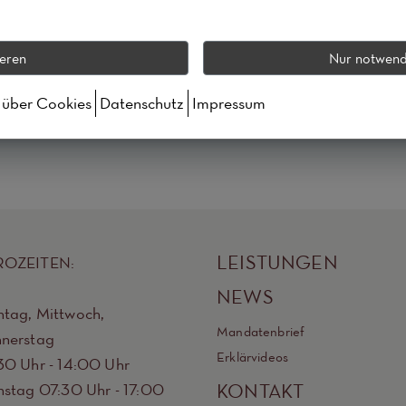
ieren
Nur notwend
eichtert ein konsequentes Forderungsmanagement und nur we
en unternehmerischen Entscheidungen treffen.
s über Cookies
Datenschutz
Impressum
LEISTUNGEN
ROZEITEN:
NEWS
tag, Mittwoch,
Mandatenbrief
nerstag
Erklärvideos
30 Uhr - 14:00 Uhr
nstag 07:30 Uhr - 17:00
KONTAKT